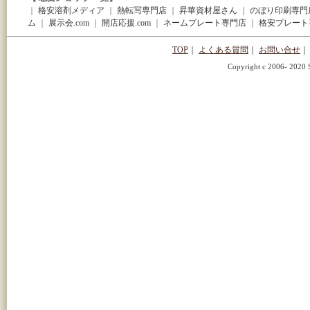
｜
格安溶剤メディア
｜
熱転写専門店
｜
昇華資材屋さん
｜
のぼり印刷専門
ム
｜
展示会.com
｜
開店応援.com
｜
ネームプレート専門店
｜
格安プレート
TOP
｜
よくある質問
｜
お問い合せ
｜
Copyright c 2006- 2020 S