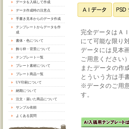
データを入稿して作成
データ作成時の注意点
手書き見本からのデータ作成
テンプレートからデータを作
完全データはＡ
成
にて可能な限り
書体・色について
データには見本画像
飾り枠・背景について
テンプレート一覧
ご用意ください
プレート素材について
またデータの作
プレート商品一覧
とういう方は手
UV印刷について
※データのご用
納期について
注文・届いた商品について
サンプル依頼
よくある質問