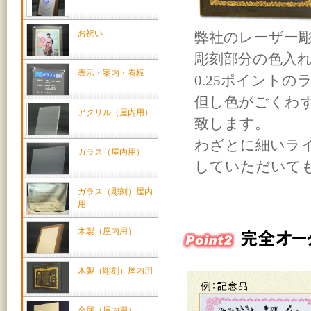
お祝い
弊社のレーザー
彫刻部分の色入
表示・案内・看板
0.25ポイント
但し色がごくわず
アクリル（屋内用）
致します。
わざとに細いラ
ガラス（屋内用）
していただいて
ガラス（彫刻）屋内
用
木製（屋内用）
木製（彫刻）屋内用
金属（屋内用）