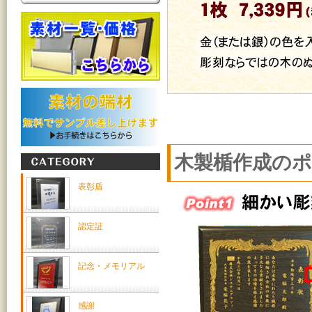
木製楯作成の
表彰盾
認定証
記念・メモリアル
感謝