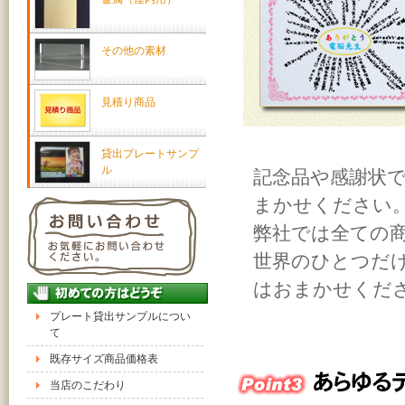
その他の素材
見積り商品
貸出プレートサンプ
ル
記念品や感謝状
まかせください
弊社では全ての
世界のひとつだ
はおまかせくだ
プレート貸出サンプルについ
て
既存サイズ商品価格表
当店のこだわり